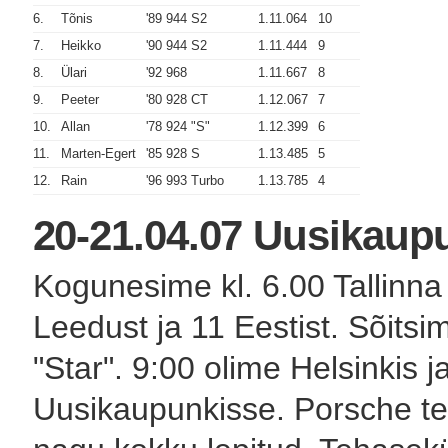
6.
Tõnis
'89 944 S2
1.11.064
10
7.
Heikko
'90 944 S2
1.11.444
9
8.
Ülari
'92 968
1.11.667
8
9.
Peeter
'80 928 CT
1.12.067
7
10.
Allan
'78 924 "S"
1.12.399
6
11.
Marten-Egert
'85 928 S
1.13.485
5
12.
Rain
'96 993 Turbo
1.13.785
4
20-21.04.07 Uusikaup
Kogunesime kl. 6.00 Tallinna
Leedust ja 11 Eestist. Sõitsi
"Star". 9:00 olime Helsinkis j
Uusikaupunkisse. Porsche te