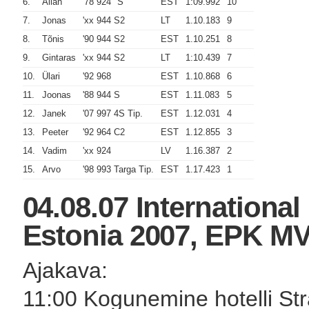
6.
Allan
'78 924 "S"
EST
1:09.992
10
7.
Jonas
'xx 944 S2
LT
1.10.183
9
8.
Tõnis
'90 944 S2
EST
1.10.251
8
9.
Gintaras
'xx 944 S2
LT
1:10.439
7
10.
Ülari
'92 968
EST
1.10.868
6
11.
Joonas
'88 944 S
EST
1.11.083
5
12.
Janek
'07 997 4S Tip.
EST
1.12.031
4
13.
Peeter
'92 964 C2
EST
1.12.855
3
14.
Vadim
'xx 924
LV
1.16.387
2
15.
Arvo
'98 993 Targa Tip.
EST
1.17.423
1
04.08.07 Internationa
Estonia 2007, EPK MV
Ajakava:
11:00 Kogunemine hotelli St