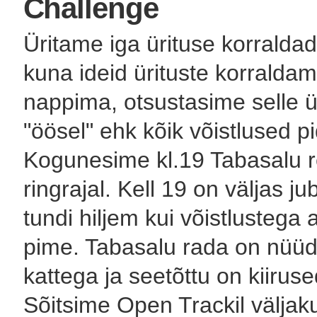
Challenge
Üritame iga ürituse korralda
kuna ideid ürituste korralda
nappima, otsustasime selle ü
"öösel" ehk kõik võistlused 
Kogunesime kl.19 Tabasalu r
ringrajal. Kell 19 on väljas j
tundi hiljem kui võistlustega 
pime. Tabasalu rada on nüüd
kattega ja seetõttu on kiir
Sõitsime Open Trackil väljak