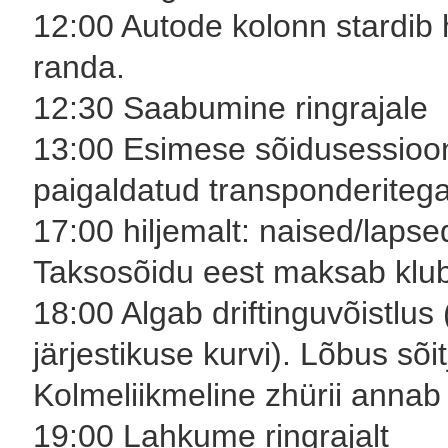
12:00 Autode kolonn stardib h
randa.
12:30 Saabumine ringrajale
13:00 Esimese sõidusessioon
paigaldatud transponderitega
17:00 hiljemalt: naised/lapse
Taksosõidu eest maksab klub
18:00 Algab driftinguvõistlus
järjestikuse kurvi). Lõbus sõit
Kolmeliikmeline zhürii annab s
19:00 Lahkume ringrajalt