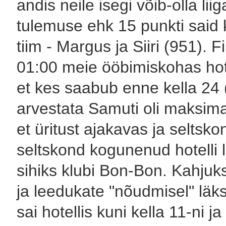
andis neile isegi võib-olla lii
tulemuse ehk 15 punkti said k
tiim - Margus ja Siiri (951).
01:00 meie ööbimiskohas hote
et kes saabub enne kella 24 (
arvestata Samuti oli maksim
et üritust ajakavas ja seltsko
seltskond kogunenud hotelli 
sihiks klubi Bon-Bon. Kahjuks
ja leedukate "nõudmisel" lä
sai hotellis kuni kella 11-ni 