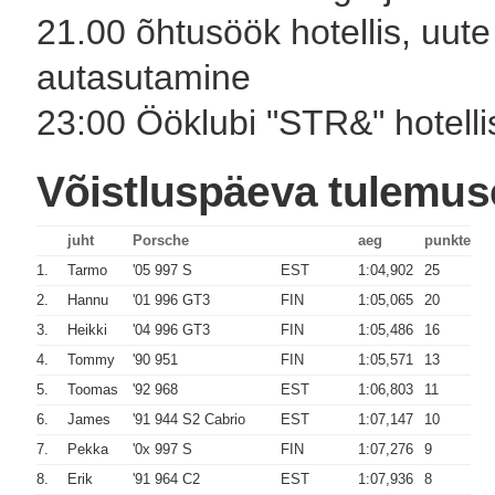
21.00 õhtusöök hotellis, uute 
autasutamine
23:00 Ööklubi "STR&" hotelli
Võistluspäeva tulemus
juht
Porsche
aeg
punkte
1.
Tarmo
'05 997 S
EST
1:04,902
25
2.
Hannu
'01 996 GT3
FIN
1:05,065
20
3.
Heikki
'04 996 GT3
FIN
1:05,486
16
4.
Tommy
'90 951
FIN
1:05,571
13
5.
Toomas
'92 968
EST
1:06,803
11
6.
James
'91 944 S2 Cabrio
EST
1:07,147
10
7.
Pekka
'0x 997 S
FIN
1:07,276
9
8.
Erik
'91 964 C2
EST
1:07,936
8