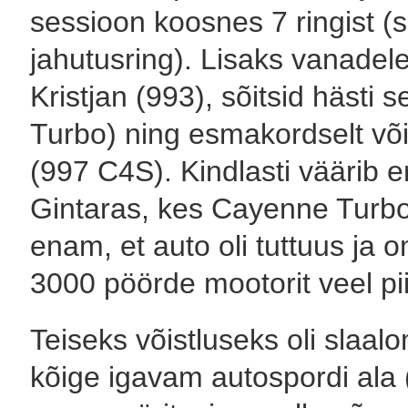
sessioon koosnes 7 ringist (s
jahutusring). Lisaks vanadele
Kristjan (993), sõitsid hästi 
Turbo) ning esmakordselt võ
(997 C4S). Kindlasti väärib 
Gintaras, kes Cayenne Turbo
enam, et auto oli tuttuus ja o
3000 pöörde mootorit veel pi
Teiseks võistluseks oli slaal
kõige igavam autospordi ala 