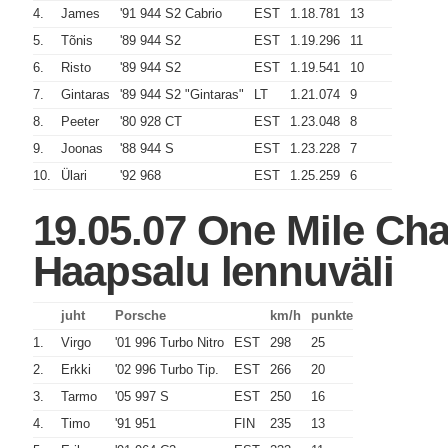
4.
James
'91 944 S2 Cabrio
EST
1.18.781
13
5.
Tõnis
'89 944 S2
EST
1.19.296
11
6.
Risto
'89 944 S2
EST
1.19.541
10
7.
Gintaras
'89 944 S2 "Gintaras"
LT
1.21.074
9
8.
Peeter
'80 928 CT
EST
1.23.048
8
9.
Joonas
'88 944 S
EST
1.23.228
7
10.
Ülari
'92 968
EST
1.25.259
6
19.05.07 One Mile Ch
Haapsalu lennuväli
juht
Porsche
km/h
punkte
1.
Virgo
'01 996 Turbo Nitro
EST
298
25
2.
Erkki
'02 996 Turbo Tip.
EST
266
20
3.
Tarmo
'05 997 S
EST
250
16
4.
Timo
'91 951
FIN
235
13