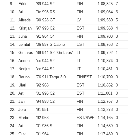
9.
Erkki
'89 944 S2
FIN
1:08,325
7
10.
Ari
'9x 993 RS
FIN
1:09,084
6
11.
Alfreds
'90 928 GT
LV
1:09,530
5
12.
Kristjan
'97 993 C2
EST
1:09,568
4
13.
Juha
'91 964 C4
FIN
1:09,703
3
14.
Lembit
'06 997 S Cabrio
EST
1:09,768
2
15.
Gintaras
'89 944 S2 "Gintaras"
LT
1:09,792
1
16.
Andrius
'xx 944 S2
LT
1:10,374
0
17.
Nerijus
'xx 944 S2
LT
1:10,461
0
18.
Rauno
'76 911 Targa 3.0
FIN/EST
1:10,709
0
19.
Ülari
'92 968
EST
1:10,852
0
20.
Art
'01 996 C2
EST
1:11,001
0
21.
Jari
'94 993 C2
FIN
1:12,767
0
22.
Jere
'91 951
FIN
1:13,278
0
23.
Martin
'92 968
EST/SWE
1:14,165
0
24.
Ari
'01 986 S
FIN
1:14,689
0
25.
Guy
'91 964
FIN
1:17,489
0