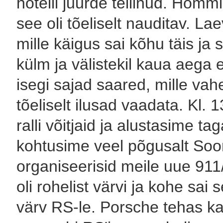
hotelli juurde tellinud. Homm
see oli tõeliselt nauditav. Lae
mille käigus sai kõhu täis ja s
külm ja välistekil kaua aega 
isegi sajad saared, mille vahe
tõeliselt ilusad vaadata. Kl.
ralli võitjaid ja alustasime ta
kohtusime veel põgusalt Soo
organiseerisid meile uue 91
oli rohelist värvi ja kohe sa
värv RS-le. Porsche tehas ka