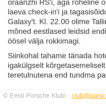
oraanzhi RS'i, aga roheline o
laeva check-in'i ja tagasisõi
Galaxy't. Kl. 22.00 olime Tal
mõned eestlased leidsid endis
öösel välja rokkimagi.
Siinkohal tahame tänada hotel
igakülgselt kõrgetasemelisel
teretulnutena end tundma pani
© Eesti Porsche Klubi ·
club@porsc