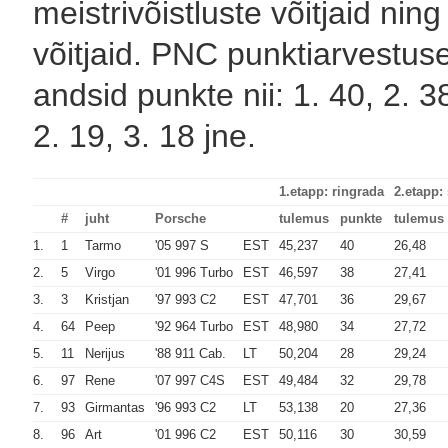
meistrivõistluste võitjaid ni
võitjaid. PNC punktiarvestusest
andsid punkte nii: 1. 40, 2. 38
2. 19, 3. 18 jne.
1.etapp: ringrada
2.etapp:
#
juht
Porsche
tulemus
punkte
tulemus
1.
1
Tarmo
'05 997 S
EST
45,237
40
26,48
2.
5
Virgo
'01 996 Turbo
EST
46,597
38
27,41
3.
3
Kristjan
'97 993 C2
EST
47,701
36
29,67
4.
64
Peep
'92 964 Turbo
EST
48,980
34
27,72
5.
11
Nerijus
'88 911 Cab.
LT
50,204
28
29,24
6.
97
Rene
'07 997 C4S
EST
49,484
32
29,78
7.
93
Girmantas
'96 993 C2
LT
53,138
20
27,36
8.
96
Art
'01 996 C2
EST
50,116
30
30,59