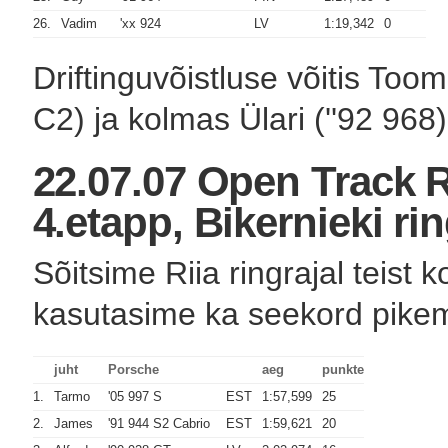
26.
Vadim
'xx 924
LV
1:19,342
0
Driftinguvõistluse võitis Tooma
C2) ja kolmas Ülari (''92 968)
22.07.07 Open Track 
4.etapp, Bikernieki ri
Sõitsime Riia ringrajal teist 
kasutasime ka seekord pikem
juht
Porsche
aeg
punkte
1.
Tarmo
'05 997 S
EST
1:57,599
25
2.
James
'91 944 S2 Cabrio
EST
1:59,621
20