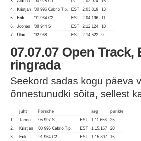
3.
Alfreds
'90 928 GT
LV
2:02,974
16
4.
Kristjan
'00 996 Cabrio Tip.
EST
2:03,819
13
5.
Erik
'91 964 C2
EST
2:04,196
11
6.
Joonas
'88 944 S
EST
2:12,124
10
7.
Ülari
'92 968
EST
2:14,522
9
07.07.07 Open Track,
ringrada
Seekord sadas kogu päeva vält
õnnestunudki sõita, sellest k
juht
Porsche
aeg
punkte
1.
Tarmo
'05 997 S
EST
1.11.656
25
2.
Kristjan
'00 996 Cabrio Tip.
EST
1.15.167
20
3.
Erik
'91 964 C2
EST
1.15.897
16