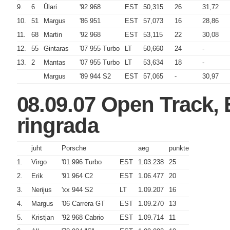
9.
6
Ülari
'92 968
EST
50,315
26
31,72
10.
51
Margus
'86 951
EST
57,073
16
28,86
11.
68
Martin
'92 968
EST
53,115
22
30,08
12.
55
Gintaras
'07 955 Turbo
LT
50,660
24
-
13.
2
Mantas
'07 955 Turbo
LT
53,634
18
-
Margus
'89 944 S2
EST
57,065
-
30,97
08.09.07 Open Track,
ringrada
juht
Porsche
aeg
punkte
1.
Virgo
'01 996 Turbo
EST
1.03.238
25
2.
Erik
'91 964 C2
EST
1.06.477
20
3.
Nerijus
'xx 944 S2
LT
1.09.207
16
4.
Margus
'06 Carrera GT
EST
1.09.270
13
5.
Kristjan
'92 968 Cabrio
EST
1.09.714
11