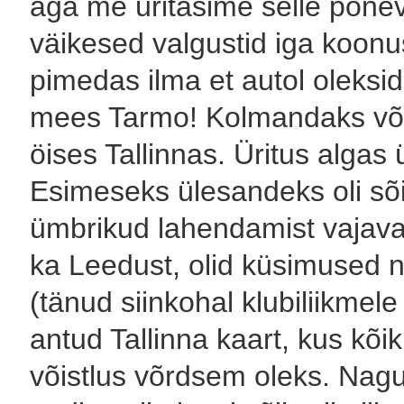
aga me üritasime selle põne
väikesed valgustid iga koonus
pimedas ilma et autol oleksid
mees Tarmo! Kolmandaks võis
öises Tallinnas. Üritus algas 
Esimeseks ülesandeks oli sõit
ümbrikud lahendamist vajavat
ka Leedust, olid küsimused n
(tänud siinkohal klubiliikmele
antud Tallinna kaart, kus kõik
võistlus võrdsem oleks. Nagu