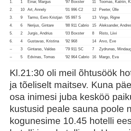
1.
1
Einar, Margus
'97 Boxster
11
Toomas, Katriin, K
2.
10
Art, Annely
'01 996 C2
12
Peeter, Ülle
3.
9
Tarmo, Eero Kristjan
'05 997 S
13
Virgo, Rigne
4.
6
Nerijus, Gintare
'88 911 Cabrio
15
Aleksander, Andre
5.
2
Jurgis, Andrius
'03 Boxster
8
Risto, Liivi
6.
4
Gustavas, Kristina
'92 968
14
Arvo, Eve
--
3
Gintaras, Valdas
'79 911 SC
7
Zydrunas, Mindau
--
5
Edvinas, Tomas
'92 964 Cabrio
16
Margo, Eva
Kl.21:30 oli meil õhtusöök hot
ja tõeliselt maitsev. Kuna päe
osa inimesi juba kesköö pai
kustusid peale sauna poole n
kogunesime 10.45 hotelli ees 