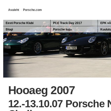
Avaleht
·
Porsche.com
Eesti Porsche Klubi
PCE Track Day 2017
EPK või
Blogi
Porsche lugu
EPK mei
Kuulut
Porsche ajalugu
Porsch
911 ajalugu
Ferdinandid
Hooaeg 2007
12.-13.10.07 Porsche 