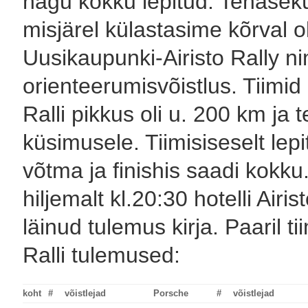
nagu kokku lepitud. Tehasekül
misjärel külastasime kõrval 
Uusikaupunki-Airisto Rally ni
orienteerumisvõistlus. Tiimid 
Ralli pikkus oli u. 200 km ja t
küsimusele. Tiimisiseselt lep
võtma ja finishis saadi kokk
hiljemalt kl.20:30 hotelli Airi
läinud tulemus kirja. Paaril ti
Ralli tulemused:
koht
#
võistlejad
Porsche
#
võistlejad