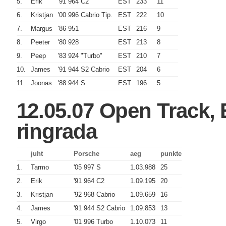
5.
Erik
'91 964 C2
EST
233
11
6.
Kristjan
'00 996 Cabrio Tip.
EST
222
10
7.
Margus
'86 951
EST
216
9
8.
Peeter
'80 928
EST
213
8
9.
Peep
'83 924 "Turbo"
EST
210
7
10.
James
'91 944 S2 Cabrio
EST
204
6
11.
Joonas
'88 944 S
EST
196
5
12.05.07 Open Track,
ringrada
juht
Porsche
aeg
punkte
1.
Tarmo
'05 997 S
1.03.988
25
2.
Erik
'91 964 C2
1.09.195
20
3.
Kristjan
'92 968 Cabrio
1.09.659
16
4.
James
'91 944 S2 Cabrio
1.09.853
13
5.
Virgo
'01 996 Turbo
1.10.073
11