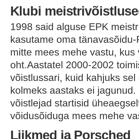
Klubi meistrivõistlus
1998 said alguse EPK meistri
kasutame oma tänavasõidu-Po
mitte mees mehe vastu, kus 
oht.Aastatel 2000-2002 toim
võistlussari, kuid kahjuks se
kolmeks aastaks ei jagunud. 9
võistlejad startisid üheaegselt
võidusõiduga mees mehe vas
Liikmed ja Porsched