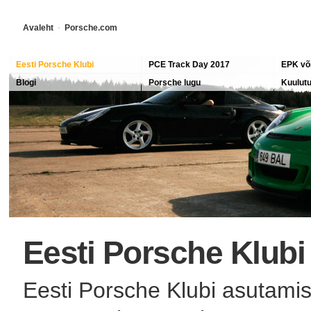
Avaleht
·
Porsche.com
Eesti Porsche Klubi
PCE Track Day 2017
EPK või
Blogi
Porsche lugu
EPK mei
Kuulut
Porsche ajalugu
Porsch
911 ajalugu
Ferdinandid
Eesti Porsche Klubi
Eesti Porsche Klubi asutamis