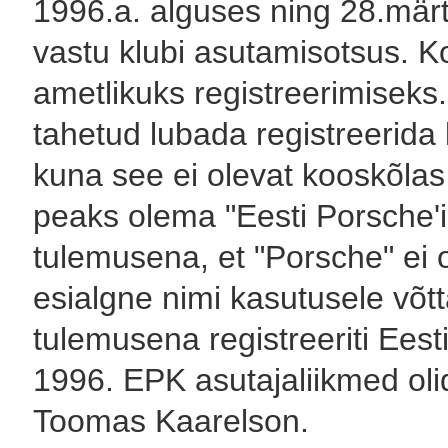
1996.a. alguses ning 28.märts
vastu klubi asutamisotsus. K
ametlikuks registreerimiseks.
tahetud lubada registreerida 
kuna see ei olevat kooskõlas
peaks olema "Eesti Porsche'i 
tulemusena, et "Porsche" ei ol
esialgne nimi kasutusele võtt
tulemusena registreeriti Eesti
1996. EPK asutajaliikmed oli
Toomas Kaarelson.