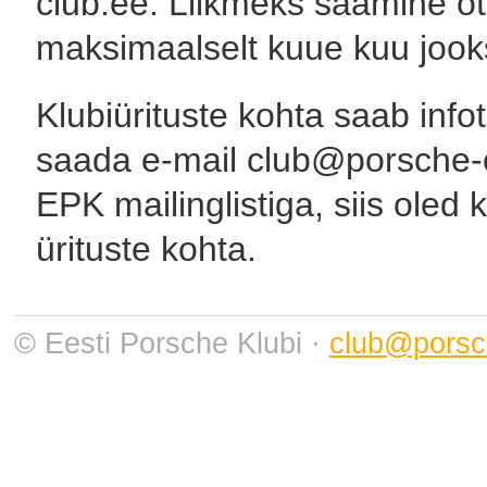
club.ee. Liikmeks saamine ot
maksimaalselt kuue kuu jook
Klubiürituste kohta saab infot
saada e-mail club@porsche-clu
EPK mailinglistiga, siis oled
ürituste kohta.
© Eesti Porsche Klubi ·
club@porsc